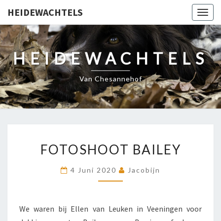
HEIDEWACHTELS
Togg
navig
HEIDEWACHTELS
Van Chesannehof
FOTOSHOOT
FOTOSHOOT BAILEY
BAILEY
4 Juni 2020
Jacobijn
We waren bij Ellen van Leuken in Veeningen voor