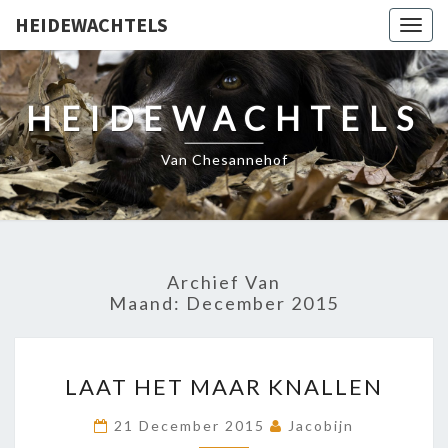
HEIDEWACHTELS
Togg
navig
HEIDEWACHTELS
Van Chesannehof
Archief Van
Maand:
December 2015
LAAT
LAAT HET MAAR KNALLEN
HET
MAAR
21 December 2015
Jacobijn
KNALLEN