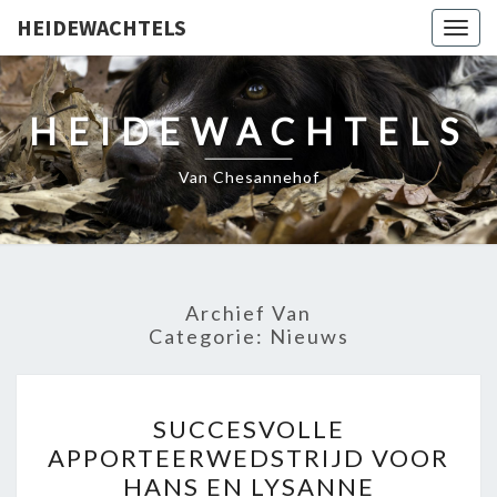
HEIDEWACHTELS
Togg
navig
HEIDEWACHTELS
Van Chesannehof
Archief Van
Categorie:
Nieuws
SUCCESVOLLE
SUCCESVOLLE
APPORTEERWEDSTRIJD
APPORTEERWEDSTRIJD VOOR
VOOR
HANS EN LYSANNE
HANS