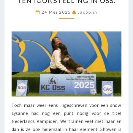
TENTOONSTELLING IN OSS.
DE
BOB
24 Mei 2025
Jacobijn
OP
DE
TENTOONSTELLING
IN
OSS.
Toch maar weer eens ingeschreven voor een show.
Lysanne had nog een punt nodig voor de titel
Nederlands Kampioen. We trainen veel met haar en
dan is ze ook helemaal in haar element. Showen is