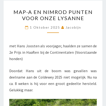
MAP-
MAP-A EN NIMROD PUNTEN
A
VOOR ONZE LYSANNE
EN
NIMROD
1 Oktober 2025
Jacobijn
PUNTEN
VOOR
ONZE
met Hans Joosten als voorjager, haalden ze samen de
LYSANNE
2e Prijs in Haaften bij de Continentalen (Voorstaande
honden)
Doordat Hans uit de boom was gevallen was
deelname aan de Coldewey 2025 niet mogelijk. Nu na
ca. 8 weken is hij voor een groot gedeelte hersteld.
Gelukkig maar.