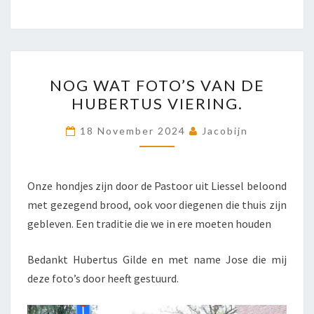
NOG
NOG WAT FOTO’S VAN DE
WAT
HUBERTUS VIERING.
FOTO’S
VAN
18 November 2024
Jacobijn
DE
HUBERTUS
VIERING.
Onze hondjes zijn door de Pastoor uit Liessel beloond
met gezegend brood, ook voor diegenen die thuis zijn
gebleven. Een traditie die we in ere moeten houden
Bedankt Hubertus Gilde en met name Jose die mij
deze foto’s door heeft gestuurd.