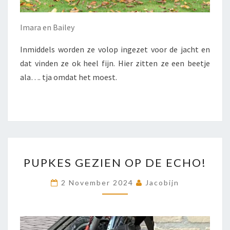
Imara en Bailey
Inmiddels worden ze volop ingezet voor de jacht en
dat vinden ze ok heel fijn. Hier zitten ze een beetje
ala…. tja omdat het moest.
PUPKES
PUPKES GEZIEN OP DE ECHO!
GEZIEN
OP
2 November 2024
Jacobijn
DE
ECHO!