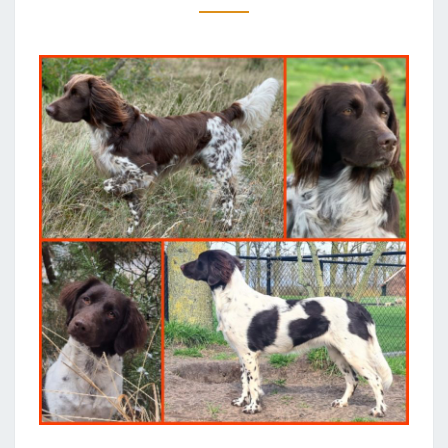
RAVEN
MIITOS
IS
EEN
FEIT!.