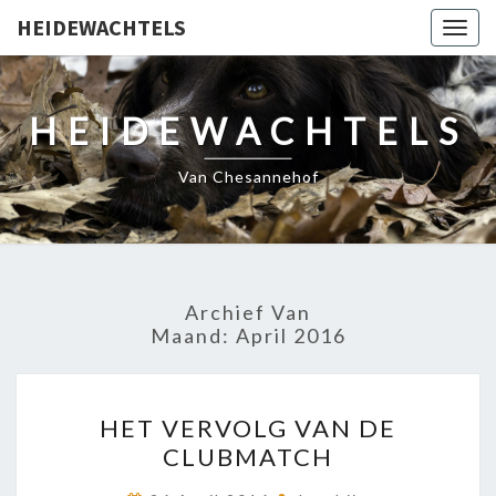
HEIDEWACHTELS
Togg
navig
HEIDEWACHTELS
Van Chesannehof
Archief Van
Maand:
April 2016
HET
HET VERVOLG VAN DE
VERVOLG
CLUBMATCH
VAN
DE