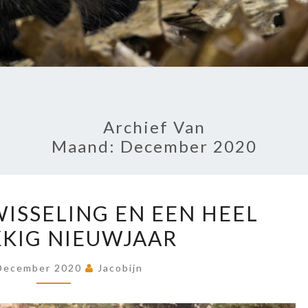
Archief Van
Maand:
December 2020
GOEDE
ISSELING EN EEN HEEL
JAARWISSELING
KIG NIEUWJAAR
EN
EEN
December 2020
Jacobijn
HEEL
GELUKKIG