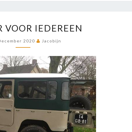
VERTIER
R VOOR IEDEREEN
VOOR
IEDEREEN
December 2020
Jacobijn