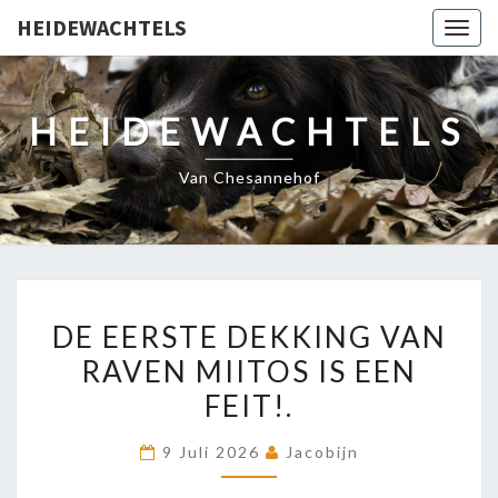
HEIDEWACHTELS
Togg
navig
HEIDEWACHTELS
Van Chesannehof
DE
DE EERSTE DEKKING VAN
EERSTE
RAVEN MIITOS IS EEN
DEKKING
FEIT!.
VAN
RAVEN
9 Juli 2026
Jacobijn
MIITOS
IS