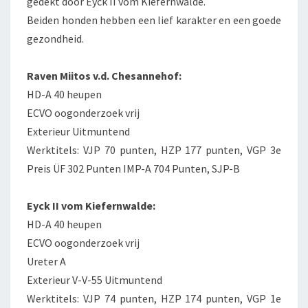
gedekt door Eyck II vom Kiefernwalde.
Beiden honden hebben een lief karakter en een goede
gezondheid.
Raven Miitos v.d. Chesannehof:
HD-A 40 heupen
ECVO oogonderzoek vrij
Exterieur Uitmuntend
Werktitels: VJP 70 punten, HZP 177 punten, VGP 3e
Preis ÜF 302 Punten IMP-A 704 Punten, SJP-B
Eyck II vom Kiefernwalde:
HD-A 40 heupen
ECVO oogonderzoek vrij
Ureter A
Exterieur V-V-55 Uitmuntend
Werktitels: VJP 74 punten, HZP 174 punten, VGP 1e