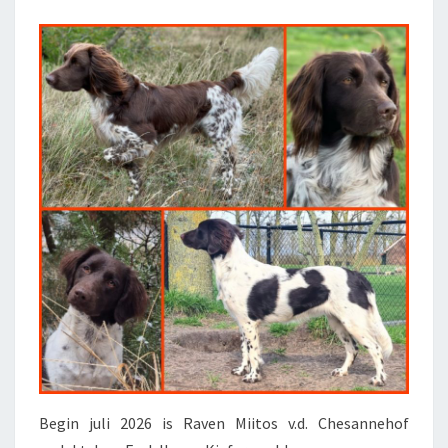
EEN
FEIT!.
Begin juli 2026 is Raven Miitos v.d. Chesannehof