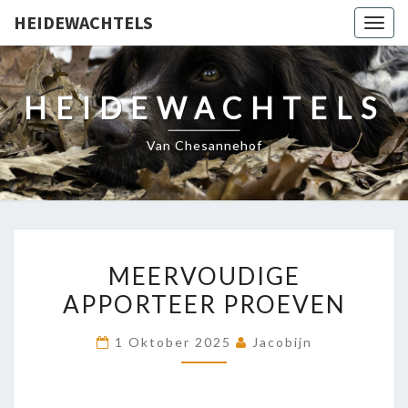
HEIDEWACHTELS
Togg
navig
HEIDEWACHTELS
Van Chesannehof
MEERVOUDIGE
MEERVOUDIGE
APPORTEER
APPORTEER PROEVEN
PROEVEN
1 Oktober 2025
Jacobijn