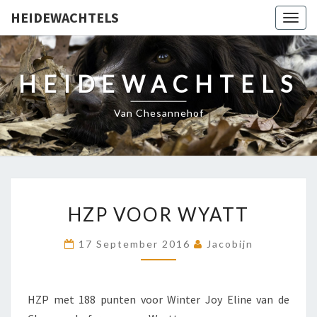
HEIDEWACHTELS
Togg
navig
HEIDEWACHTELS
Van Chesannehof
HZP
HZP VOOR WYATT
VOOR
WYATT
17 September 2016
Jacobijn
HZP met 188 punten voor Winter Joy Eline van de