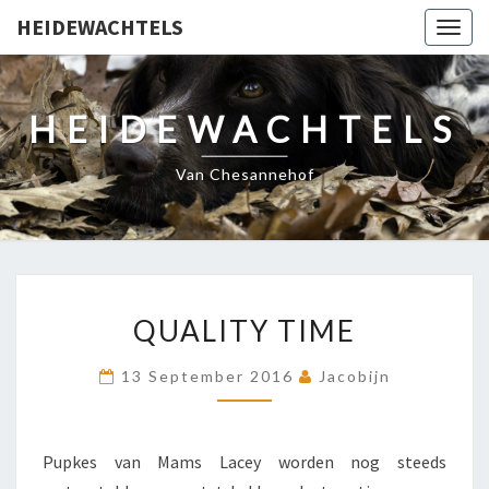
HEIDEWACHTELS
Togg
navig
HEIDEWACHTELS
Van Chesannehof
QUALITY
QUALITY TIME
TIME
13 September 2016
Jacobijn
Pupkes van Mams Lacey worden nog steeds