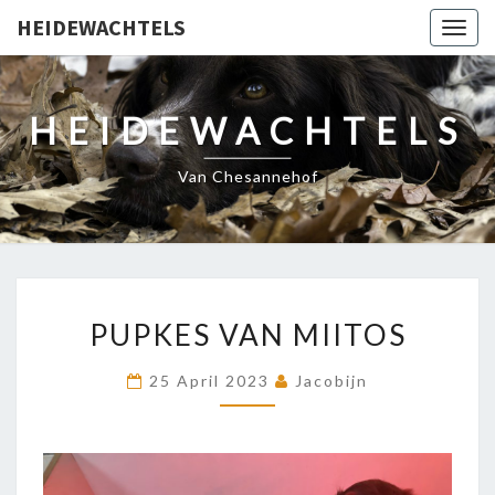
HEIDEWACHTELS
Togg
navig
HEIDEWACHTELS
Van Chesannehof
PUPKES
PUPKES VAN MIITOS
VAN
MIITOS
25 April 2023
Jacobijn