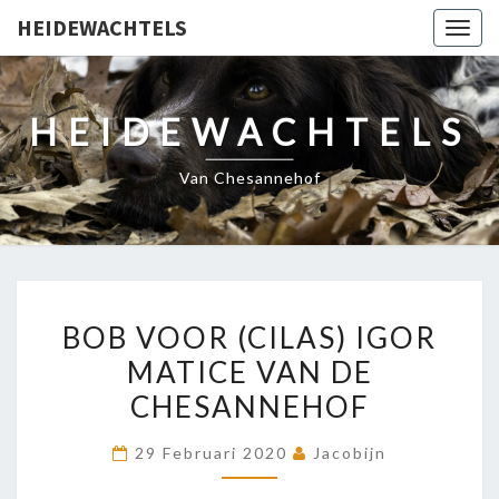
HEIDEWACHTELS
Togg
navig
HEIDEWACHTELS
Van Chesannehof
BOB
BOB VOOR (CILAS) IGOR
VOOR
MATICE VAN DE
(CILAS)
CHESANNEHOF
IGOR
MATICE
29 Februari 2020
Jacobijn
VAN
DE