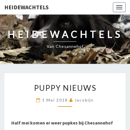
HEIDEWACHTELS
Togg
navig
HEIDEWACHTELS
Van Chesannehof
PUPPY
PUPPY NIEUWS
NIEUWS
1 Mei 2018
Jacobijn
Half mei komen er weer pupkes bij Chesannehof