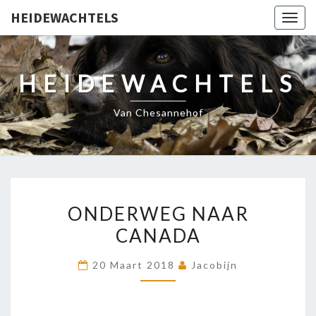
HEIDEWACHTELS
Togg
navig
HEIDEWACHTELS
Van Chesannehof
ONDERWEG
ONDERWEG NAAR
NAAR
CANADA
CANADA
20 Maart 2018
Jacobijn