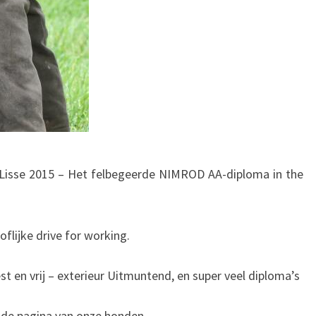
n Lisse 2015 – Het felbegeerde NIMROD AA-diploma in the
flijke drive for working.
 en vrij – exterieur Uitmuntend, en super veel diploma’s
op de pagina van onze honden.