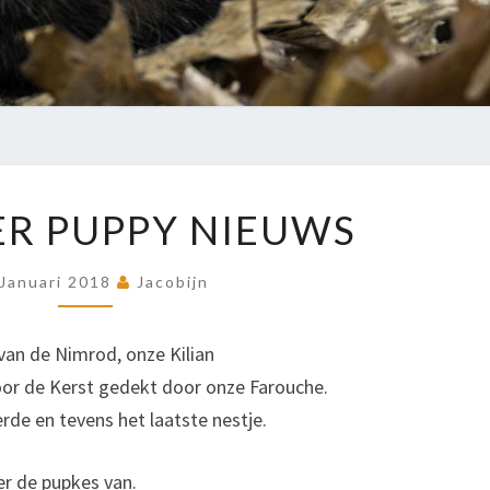
NOG
R PUPPY NIEUWS
MEER
PUPPY
 Januari 2018
Jacobijn
NIEUWS
van de Nimrod, onze Kilian
voor de Kerst gedekt door onze Farouche.
rde en tevens het laatste nestje.
er de pupkes van.