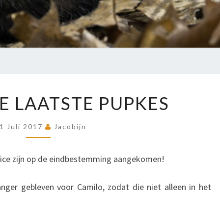
EN
E LAATSTE PUPKES
OOK
DE
1 Juli 2017
Jacobijn
LAATSTE
PUPKES
tice zijn op de eindbestemming aangekomen!
anger gebleven voor Camilo, zodat die niet alleen in het