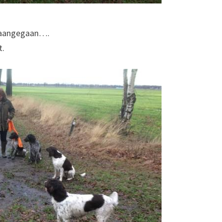
n aangegaan….
t.