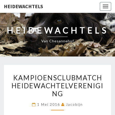
HEIDEWACHTELS
Togg
navig
HEIDEWACHTELS
Van Chesannehof
KAMPIOENSCLUBMATCH
KAMPIOENSCLUBMATCH
HEIDEWACHTELVERENIGI
HEIDEWACHTELVERENIGI
NG
1 Mei 2016
Jacobijn