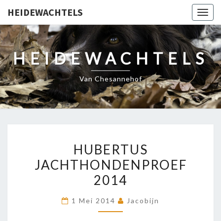
HEIDEWACHTELS
Togg
navig
HEIDEWACHTELS
Van Chesannehof
HUBERTUS
HUBERTUS
JACHTHONDENPROEF
JACHTHONDENPROEF
2014
2014
1 Mei 2014
Jacobijn